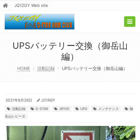
JQ1ZGY Web site
Togg
navig
UPSバッテリー交換（御岳山
編）
HOME
活動記録
UPSバッテリー交換（御岳山編）
2021年8月29日
JG1REP
活動記録
D-STAR
JR1VD
UPS
メンテナンス
御
岳山レピータ