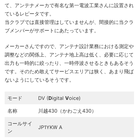
て、アンテナメーカで有名な第一電波工業さんに設置され
ているレピータです。
当クラブでは直接管理はしていませんが、間接的に当クラ
ブメンバーがサポートにあたっています。
メーカーさんですので、アンテナ設計業務における測定や
調整などの関係上、アンテナ地上高は低く、必要に応じて
出力も一時的に絞ったり、一時停波させるときもあるそう
です。そのため敢えてサービスエリアは狭く、あまり飛ば
ないようにしているそうです。
モード
DV (
D
igital
V
oice)
名称
川越430（かわごえ430）
コールサイ
JP1YKW A
ン