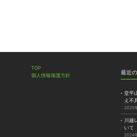
TOP
最近
個人情報保護方針
堂平山
え不
2025
川越
いて
2024