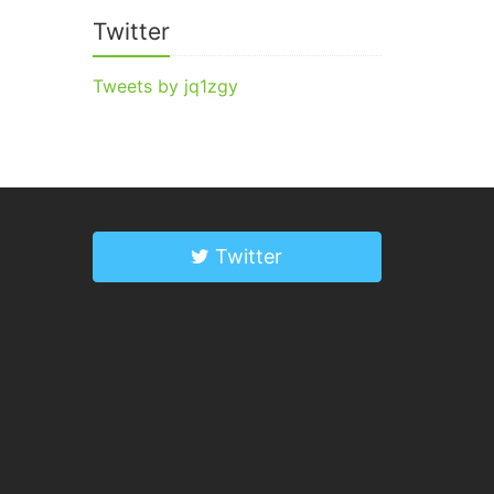
Twitter
Tweets by jq1zgy
Twitter