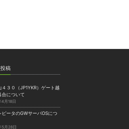
の投稿
４３０（JP1YKR）ゲート越
具合について
年4月18日
レピータのGWサーバOSにつ
年5月28日