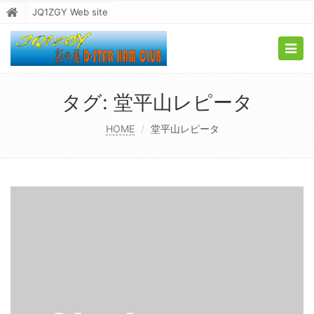
JQ1ZGY Web site
Togg
navig
タグ:
堂平山レピータ
HOME
堂平山レピータ